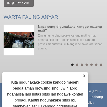
INQUIRY SAIKI
WARTA PALING ANYAR
ng
Napa seng digunakake kanggo mateng
mati?
Zinc umume digunakake kanggo matine mati
o
amarga sifat-sifat lan ciri sing cocog kanggo
proses manufaktur iki. Mangkene sawetara sebab
utama:
X
Kita nggunakake cookie kanggo menehi
pengalaman browsing sing luwih apik,
Hak Cipta © 2021 Ningbo Yinzhou Xuxing Machinery Co.,Ltd. -
nganalisa lalu lintas situs lan nggawe konten
Aluminium die casting - Kabeh Hak dilindhungi undhang-undhang
pribadi. Kanthi nggunakake situs iki,
Pranala
|
Sitemap
|
RSS
|
XML
|
Privacy Policy
sampeyan setuju kanggo nggunakake