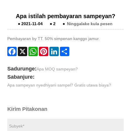
Apa istilah pembayaran sampeyan?
●
2021-11-04
●
2
●
Ninggalake kula pesen
Pembayaran by TT. 50% simpenan kanggo jamur.
Facebook
X
WhatsApp
Pinterest
LinkedIn
Share
Sadurunge:
Apa MOQ sampeyan?
Sabanjure:
Apa sampeyan nyedhiyani sampel? Gratis utawa biaya?
Kirim Pitakonan