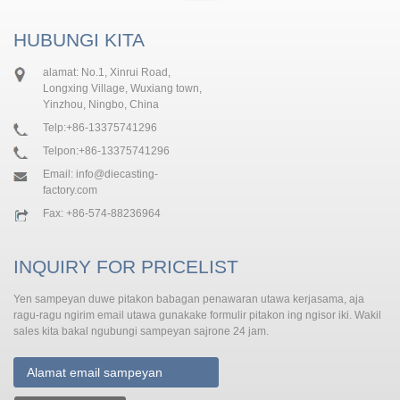
HUBUNGI KITA
alamat: No.1, Xinrui Road,
Longxing Village, Wuxiang town,
Yinzhou, Ningbo, China
Telp:
+86-13375741296
Telpon:
+86-13375741296
Email:
info@diecasting-
factory.com
Fax: +86-574-88236964
INQUIRY FOR PRICELIST
Yen sampeyan duwe pitakon babagan penawaran utawa kerjasama, aja
ragu-ragu ngirim email utawa gunakake formulir pitakon ing ngisor iki. Wakil
sales kita bakal ngubungi sampeyan sajrone 24 jam.