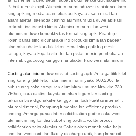
Pabrik utensils sipil. Aluminium murni nduweni resistance karat
sing apik ing media asam oksidasi kayata asam nitrat lan
asam asetat, saéngga casting aluminium uga duwe aplikasi
tartamtu ing industri kimia. Aluminium murni lan wesi
aluminium duwe konduktivitas termal sing apik. Piranti ijol-
ijolan panas sing digunakake ing produksi kimia lan bagean
sing mbutuhake konduktivitas termal sing apik ing mesin
tenaga, kayata kepala silinder lan piston mesin pembakaran
internal, uga cocog kanggo manufaktur karo wesi aluminium.
Casting aluminium
nduweni sifat casting apik. Amarga titik leleh
sing kurang (titik lebur aluminium murni yaiku 660.230c, lan
suhu tuang saka campuran aluminium umume kira-kira 730 ~
750oc), cara casting kayata cetakan logam lan casting
tekanan bisa digunakake kanggo nambah kualitas internal. ,
akurasi dimensi, Rampung lumahing lan efficiency produksi
casting. Amarga panas laten solidification gedhe saka wesi
aluminium, ing kondisi bobot sing padha, wektu proses
solidification saka aluminium Cairan akeh maneh saka baja
cast lan wesi cast, lan fluidity discharge apik, kang kondusif