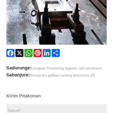
Facebook
X
WhatsApp
Pinterest
LinkedIn
Share
Sadurunge:
Langkah Processing bagean cast aluminium
Sabanjure:
Kinerja lan aplikasi casting aluminium (2)
Kirim Pitakonan