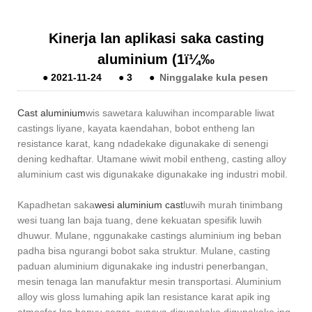
Kinerja lan aplikasi saka casting
aluminium (1ï¼‰
●
2021-11-24
●
3
●
Ninggalake kula pesen
Cast aluminium
wis sawetara kaluwihan incomparable liwat
castings liyane, kayata kaendahan, bobot entheng lan
resistance karat, kang ndadekake digunakake di senengi
dening kedhaftar. Utamane wiwit mobil entheng, casting alloy
aluminium cast wis digunakake digunakake ing industri mobil.
Kapadhetan saka
wesi aluminium cast
luwih murah tinimbang
wesi tuang lan baja tuang, dene kekuatan spesifik luwih
dhuwur. Mulane, nggunakake castings aluminium ing beban
padha bisa ngurangi bobot saka struktur. Mulane, casting
paduan aluminium digunakake ing industri penerbangan,
mesin tenaga lan manufaktur mesin transportasi. Aluminium
alloy wis gloss lumahing apik lan resistance karat apik ing
atmosfer lan banyu seger, supaya digunakake digunakake ing