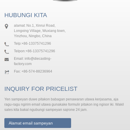
HUBUNGI KITA
alamat: No.1, Xinrui Road,
Longxing Village, Wuxiang town,
Yinzhou, Ningbo, China
Telp:
+86-13375741296
Telpon:
+86-13375741296
Email:
info@diecasting-
factory.com
Fax: +86-574-88236964
INQUIRY FOR PRICELIST
Yen sampeyan duwe pitakon babagan penawaran utawa kerjasama, aja
ragu-ragu ngirim email utawa gunakake formulir pitakon ing ngisor iki. Wakil
sales kita bakal ngubungi sampeyan sajrone 24 jam.