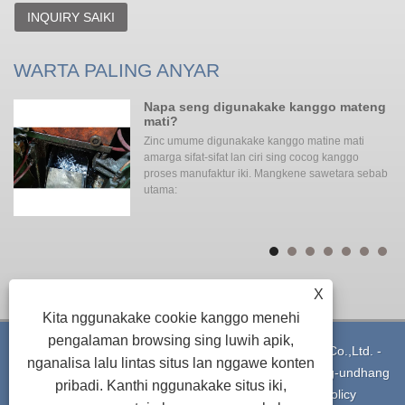
INQUIRY SAIKI
WARTA PALING ANYAR
ng
Napa seng digunakake kanggo mateng
mati?
Zinc umume digunakake kanggo matine mati
o
amarga sifat-sifat lan ciri sing cocog kanggo
proses manufaktur iki. Mangkene sawetara sebab
utama:
X
Kita nggunakake cookie kanggo menehi
pengalaman browsing sing luwih apik,
Hak Cipta © 2021 Ningbo Yinzhou Xuxing Machinery Co.,Ltd. -
nganalisa lalu lintas situs lan nggawe konten
Aluminium die casting - Kabeh Hak dilindhungi undhang-undhang
pribadi. Kanthi nggunakake situs iki,
Pranala
|
Sitemap
|
RSS
|
XML
|
Privacy Policy