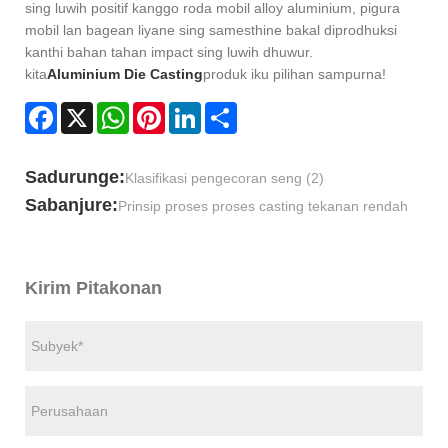
sing luwih positif kanggo roda mobil alloy aluminium, pigura
mobil lan bagean liyane sing samesthine bakal diprodhuksi
kanthi bahan tahan impact sing luwih dhuwur.
kita
Aluminium Die Casting
produk iku pilihan sampurna!
Facebook
X
WhatsApp
Pinterest
LinkedIn
Share
Sadurunge:
Klasifikasi pengecoran seng (2)
Sabanjure:
Prinsip proses proses casting tekanan rendah
Kirim Pitakonan