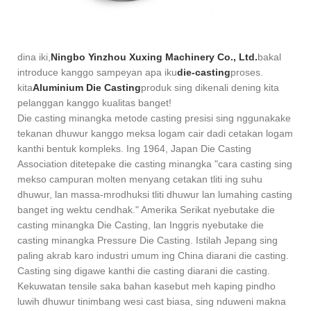
dina iki,
Ningbo Yinzhou Xuxing Machinery Co., Ltd.
bakal
introduce kanggo sampeyan apa iku
die-casting
proses.
kita
Aluminium Die Casting
produk sing dikenali dening kita
pelanggan kanggo kualitas banget!
Die casting minangka metode casting presisi sing nggunakake
tekanan dhuwur kanggo meksa logam cair dadi cetakan logam
kanthi bentuk kompleks. Ing 1964, Japan Die Casting
Association ditetepake die casting minangka "cara casting sing
mekso campuran molten menyang cetakan tliti ing suhu
dhuwur, lan massa-mrodhuksi tliti dhuwur lan lumahing casting
banget ing wektu cendhak." Amerika Serikat nyebutake die
casting minangka Die Casting, lan Inggris nyebutake die
casting minangka Pressure Die Casting. Istilah Jepang sing
paling akrab karo industri umum ing China diarani die casting.
Casting sing digawe kanthi die casting diarani die casting.
Kekuwatan tensile saka bahan kasebut meh kaping pindho
luwih dhuwur tinimbang wesi cast biasa, sing nduweni makna