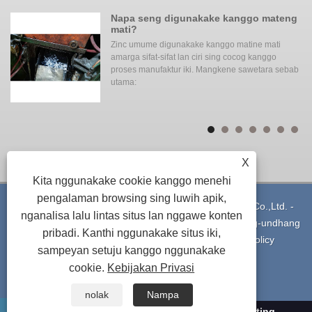
ng
Napa seng digunakake kanggo mateng
mati?
Zinc umume digunakake kanggo matine mati
o
amarga sifat-sifat lan ciri sing cocog kanggo
proses manufaktur iki. Mangkene sawetara sebab
utama:
X
Kita nggunakake cookie kanggo menehi
pengalaman browsing sing luwih apik,
Hak Cipta © 2021 Ningbo Yinzhou Xuxing Machinery Co.,Ltd. -
nganalisa lalu lintas situs lan nggawe konten
Aluminium die casting - Kabeh Hak dilindhungi undhang-undhang
pribadi. Kanthi nggunakake situs iki,
Pranala
|
Sitemap
|
RSS
|
XML
|
Privacy Policy
sampeyan setuju kanggo nggunakake
cookie.
Kebijakan Privasi
nolak
Nampa
+86-13375741296
info@diecasting-