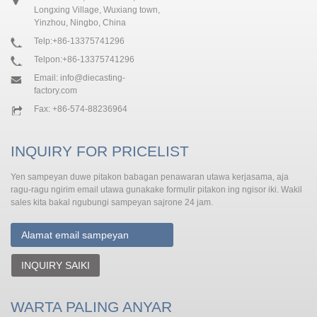
Longxing Village, Wuxiang town,
Yinzhou, Ningbo, China
Telp:
+86-13375741296
Telpon:
+86-13375741296
Email:
info@diecasting-
factory.com
Fax: +86-574-88236964
INQUIRY FOR PRICELIST
Yen sampeyan duwe pitakon babagan penawaran utawa kerjasama, aja
ragu-ragu ngirim email utawa gunakake formulir pitakon ing ngisor iki. Wakil
sales kita bakal ngubungi sampeyan sajrone 24 jam.
INQUIRY SAIKI
WARTA PALING ANYAR