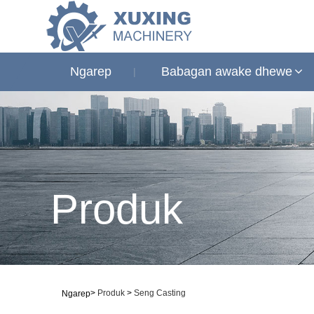
Ngarep
Babagan awake dhewe
Produk
>
Produk
>
Seng Casting
Ngarep