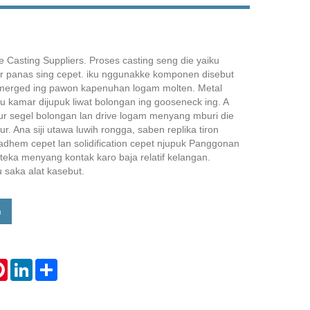
Live
g
 Casting Suppliers. Proses casting seng die yaiku
r panas sing cepet. iku nggunakke komponen disebut
merged ing pawon kapenuhan logam molten. Metal
u kamar dijupuk liwat bolongan ing gooseneck ing. A
jur segel bolongan lan drive logam menyang mburi die
r. Ana siji utawa luwih rongga, saben replika tiron
dhem cepet lan solidification cepet njupuk Panggonan
teka menyang kontak karo baja relatif kelangan.
 saka alat kasebut.
n
tsApp
Pinterest
LinkedIn
Share