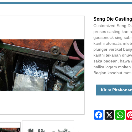
Seng Die Castin
Customized Seng Die
proses casting kama
gooseneck sing sub
kanthi otomatis mleb
plunger vertikal ban
kanthi tekanan dhuwu
saka bagean, hawa a
nalika logam molten 
Bagian kasebut metu
Kirim Pitakona
Facebook
X
Wha