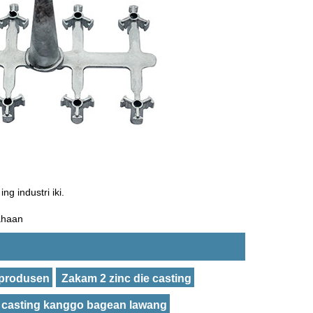
g industri iki.
sahaan
 produsen
Zakam 2 zinc die casting
 casting kanggo bagean lawang