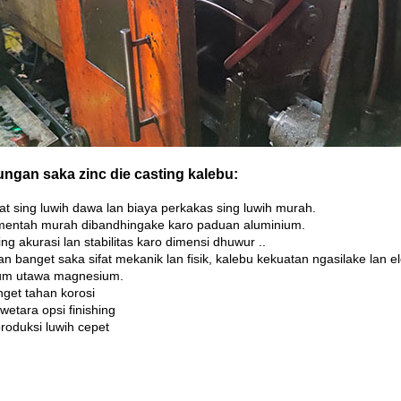
ngan saka zinc die casting kalebu:
at sing luwih dawa lan biaya perkakas sing luwih murah.
entah murah dibandhingake karo paduan aluminium.
ng akurasi lan stabilitas karo dimensi dhuwur ..
n banget saka sifat mekanik lan fisik, kalebu kekuatan ngasilake lan 
um utawa magnesium.
nget tahan korosi
wetara opsi finishing
roduksi luwih cepet